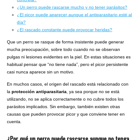
¿Un perro puede rascarse mucho y no tener parásitos?
¿El picor puede aparecer aunque el antiparasitario esté al
día?
¿El rascado constante puede provocar heridas?
Que un perro se rasque de forma insistente puede generar
mucha preocupación, sobre todo cuando no se observan
pulgas ni lesiones evidentes en la piel. En estas situaciones es
habitual pensar que “no tiene nada”, pero el picor persistente
casi nunca aparece sin un motivo.
En muchos casos, el origen del rascado está relacionado con
la
protección antiparasitaria
, ya sea porque no se está
utilizando, no se aplica correctamente o no cubre todos los
parásitos implicados. Sin embargo, también existen otras
causas que pueden provocar picor y que conviene tener en
cuenta.
¿Por qué un perro puede rascarse aunque no tenga