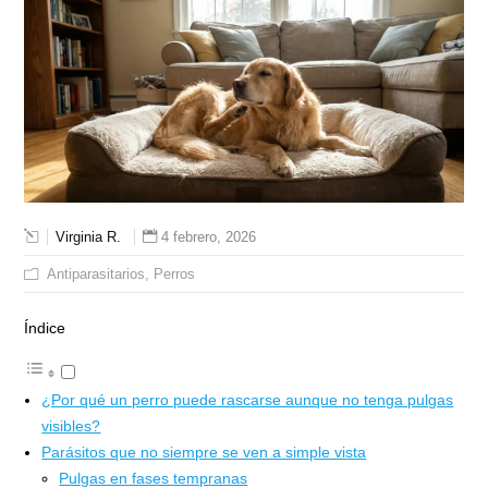
Virginia R.
4 febrero, 2026
Antiparasitarios
Perros
Índice
¿Por qué un perro puede rascarse aunque no tenga pulgas
visibles?
Parásitos que no siempre se ven a simple vista
Pulgas en fases tempranas