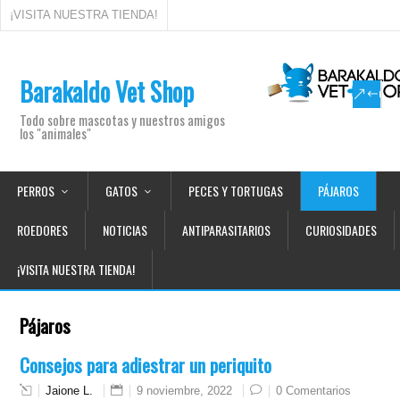
¡VISITA NUESTRA TIENDA!
Barakaldo Vet Shop
Todo sobre mascotas y nuestros amigos
los "animales"
PERROS
GATOS
PECES Y TORTUGAS
PÁJAROS
ROEDORES
NOTICIAS
ANTIPARASITARIOS
CURIOSIDADES
¡VISITA NUESTRA TIENDA!
Pájaros
Consejos para adiestrar un periquito
Jaione L.
9 noviembre, 2022
0 Comentarios