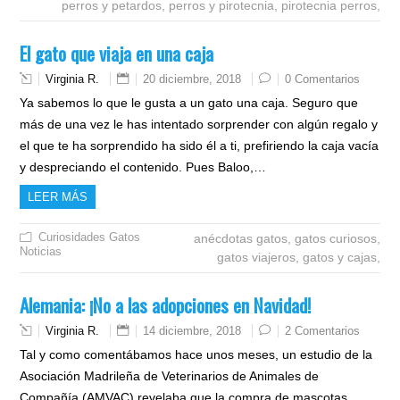
perros y petardos,
perros y pirotecnia,
pirotecnia perros,
El gato que viaja en una caja
Virginia R.
20 diciembre, 2018
0 Comentarios
Ya sabemos lo que le gusta a un gato una caja. Seguro que
más de una vez le has intentado sorprender con algún regalo y
el que te ha sorprendido ha sido él a ti, prefiriendo la caja vacía
y despreciando el contenido. Pues Baloo,…
LEER MÁS
Curiosidades
Gatos
anécdotas gatos,
gatos curiosos,
Noticias
gatos viajeros,
gatos y cajas,
Alemania: ¡No a las adopciones en Navidad!
Virginia R.
14 diciembre, 2018
2 Comentarios
Tal y como comentábamos hace unos meses, un estudio de la
Asociación Madrileña de Veterinarios de Animales de
Compañía (AMVAC) revelaba que la compra de mascotas