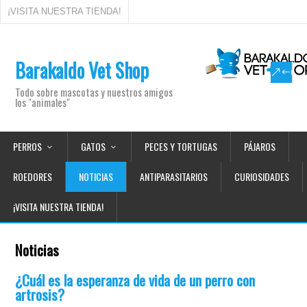
¡VISITA NUESTRA TIENDA!
Barakaldo Vet Shop
Todo sobre mascotas y nuestros amigos
los "animales"
PERROS
GATOS
PECES Y TORTUGAS
PÁJAROS
ROEDORES
NOTICIAS
ANTIPARASITARIOS
CURIOSIDADES
¡VISITA NUESTRA TIENDA!
Noticias
¿Cuál es la esperanza de vida de un perro con
artrosis?