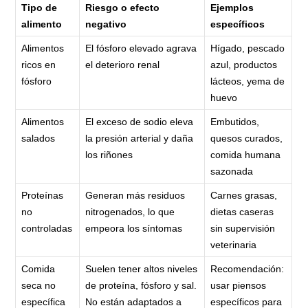
Tipo de
Riesgo o efecto
Ejemplos
alimento
negativo
específicos
Alimentos
El fósforo elevado agrava
Hígado, pescado
ricos en
el deterioro renal
azul, productos
fósforo
lácteos, yema de
huevo
Alimentos
El exceso de sodio eleva
Embutidos,
salados
la presión arterial y daña
quesos curados,
los riñones
comida humana
sazonada
Proteínas
Generan más residuos
Carnes grasas,
no
nitrogenados, lo que
dietas caseras
controladas
empeora los síntomas
sin supervisión
veterinaria
Comida
Suelen tener altos niveles
Recomendación:
seca no
de proteína, fósforo y sal.
usar piensos
específica
No están adaptados a
específicos para