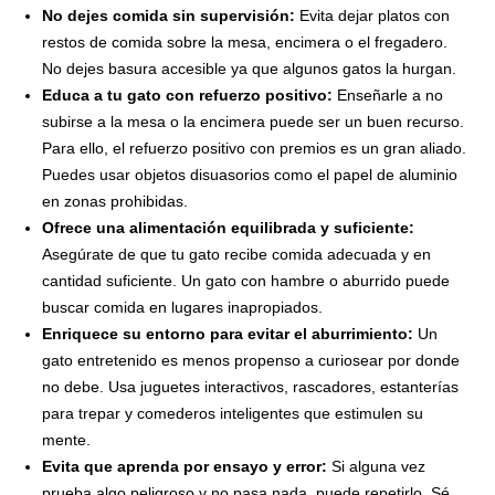
No dejes comida sin supervisión:
Evita dejar platos con
restos de comida sobre la mesa, encimera o el fregadero.
No dejes basura accesible ya que algunos gatos la hurgan.
Educa a tu gato con refuerzo positivo:
Enseñarle a no
subirse a la mesa o la encimera puede ser un buen recurso.
Para ello, el refuerzo positivo con premios es un gran aliado.
Puedes usar objetos disuasorios como el papel de aluminio
en zonas prohibidas.
Ofrece una alimentación equilibrada y suficiente:
Asegúrate de que tu gato recibe comida adecuada y en
cantidad suficiente. Un gato con hambre o aburrido puede
buscar comida en lugares inapropiados.
Enriquece su entorno para evitar el aburrimiento:
Un
gato entretenido es menos propenso a curiosear por donde
no debe. Usa juguetes interactivos, rascadores, estanterías
para trepar y comederos inteligentes que estimulen su
mente.
Evita que aprenda por ensayo y error:
Si alguna vez
prueba algo peligroso y no pasa nada, puede repetirlo. Sé