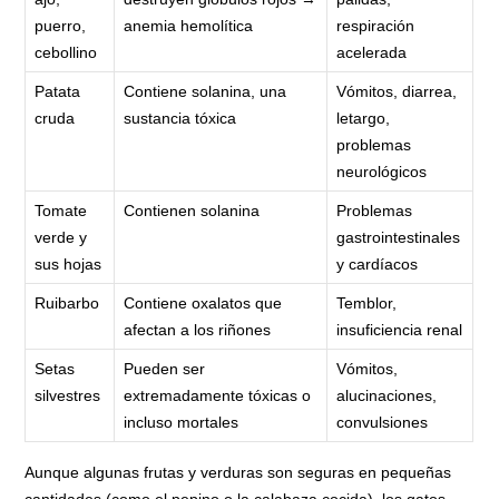
puerro,
anemia hemolítica
respiración
cebollino
acelerada
Patata
Contiene solanina, una
Vómitos, diarrea,
cruda
sustancia tóxica
letargo,
problemas
neurológicos
Tomate
Contienen solanina
Problemas
verde y
gastrointestinales
sus hojas
y cardíacos
Ruibarbo
Contiene oxalatos que
Temblor,
afectan a los riñones
insuficiencia renal
Setas
Pueden ser
Vómitos,
silvestres
extremadamente tóxicas o
alucinaciones,
incluso mortales
convulsiones
Aunque algunas frutas y verduras son seguras en pequeñas
cantidades (como el pepino o la calabaza cocida), los gatos