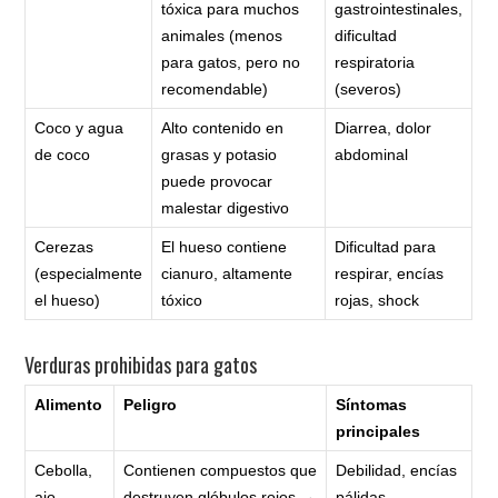
tóxica para muchos
gastrointestinales,
animales (menos
dificultad
para gatos, pero no
respiratoria
recomendable)
(severos)
Coco y agua
Alto contenido en
Diarrea, dolor
de coco
grasas y potasio
abdominal
puede provocar
malestar digestivo
Cerezas
El hueso contiene
Dificultad para
(especialmente
cianuro, altamente
respirar, encías
el hueso)
tóxico
rojas, shock
Verduras prohibidas para gatos
Alimento
Peligro
Síntomas
principales
Cebolla,
Contienen compuestos que
Debilidad, encías
ajo,
destruyen glóbulos rojos →
pálidas,