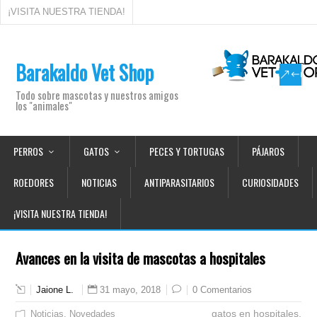
¡VISITA NUESTRA TIENDA!
Barakaldo Vet Shop
Todo sobre mascotas y nuestros amigos
los "animales"
PERROS
GATOS
PECES Y TORTUGAS
PÁJAROS
ROEDORES
NOTICIAS
ANTIPARASITARIOS
CURIOSIDADES
¡VISITA NUESTRA TIENDA!
Avances en la visita de mascotas a hospitales
Jaione L.
31 mayo, 2018
0 Comentarios
gatos en hospitales,
Noticias
Novedades