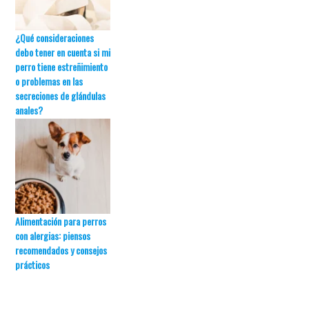
¿Qué consideraciones
debo tener en cuenta si mi
perro tiene estreñimiento
o problemas en las
secreciones de glándulas
anales?
Alimentación para perros
con alergias: piensos
recomendados y consejos
prácticos